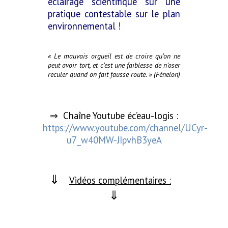
éclairage scientifique sur une
pratique contestable sur le plan
environnemental !
« Le mauvais orgueil est de croire qu’on ne
peut avoir tort, et c’est une faiblesse de n’oser
reculer quand on fait fausse route. » (Fénelon)
Chaîne Youtube éc’eau-logis :
⇒
https://www.youtube.com/channel/UCyr-
u7_w40MW-JIpvhB3yeA
⇓
Vidéos complémentaires :
⇓