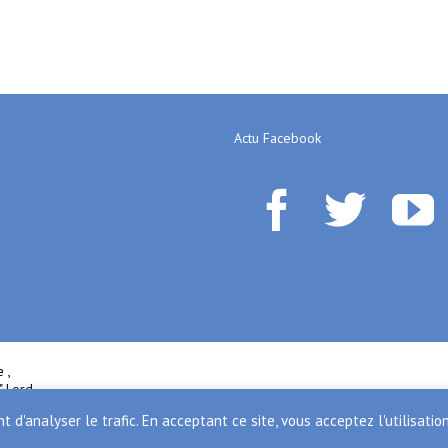
Informations
Actu Facebook
pratiques



Mentions légales
 ,
" Lord
t d'analyser le trafic. En acceptant ce site, vous acceptez l'utilisati