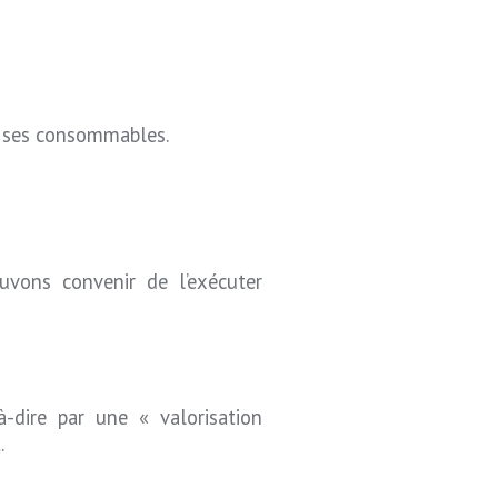
me ses consommables.
ouvons convenir de l’exécuter
à-dire par une « valorisation
.