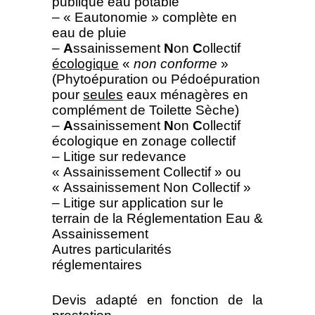
publique eau potable
– « Eautonomie » complète en
eau de pluie
–
A
ssainissement
N
on
C
ollectif
écologique
«
non conforme
»
(Phytoépuration ou Pédoépuration
pour
seules
eaux ménagères en
complément de Toilette Sèche)
–
A
ssainissement
N
on
C
ollectif
écologique en zonage collectif
– Litige sur redevance
« Assainissement Collectif » ou
« Assainissement Non Collectif »
– Litige sur application sur le
terrain de la Réglementation Eau &
Assainissement
Autres particularités
réglementaires
Devis adapté en fonction de la