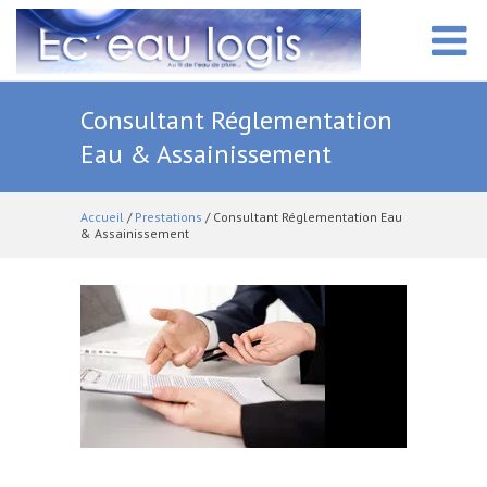
ACCUEIL
Consultant Réglementation
Eau & Assainissement
PRÉSENTATION
Accueil
/
Prestations
/ Consultant Réglementation Eau
& Assainissement
PRESTATIONS
VIDÉOTHÈQUE
LE BLOG
CONTACT